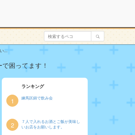
..
ーで困ってます！
ランキング
練馬区錦で飲み会
1
７人で入れるお酒とご飯が美味し
2
いお店をお願いします。