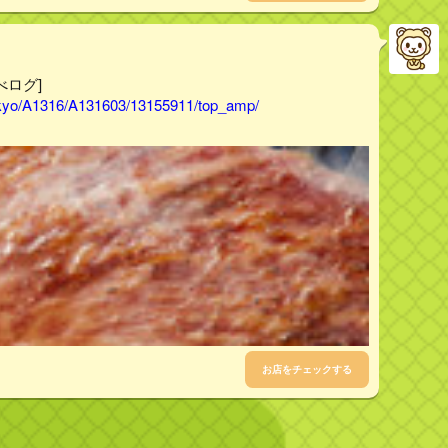
べログ]
tokyo/A1316/A131603/13155911/top_amp/
お店をチェックする