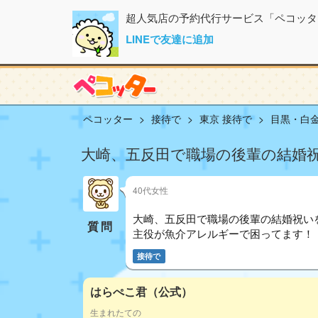
超人気店の予約代行サービス「ペコッタ
LINEで友達に追加
ペコッター
接待で
東京 接待で
目黒・白金
大崎、五反田で職場の後輩の結婚
40代女性
大崎、五反田で職場の後輩の結婚祝い
質問
主役が魚介アレルギーで困ってます！
接待で
はらぺこ君（公式）
生まれたての