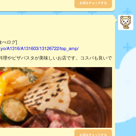
お店をチェックする
[食べログ]
tokyo/A1316/A131603/13126722/top_amp/
料理やピザパスタが美味しいお店です。コスパも良いで
お店をチェックする