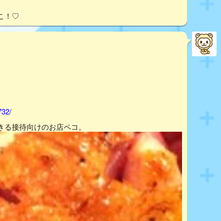
こ！♡
732/
きる接待向けのお店ペコ。