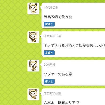
40代非公開
練馬区錦で飲み会
友達と
非公開非公開
７人で入れるお酒とご飯が美味しいお
友達と
20代男性
ソファーのある席
恋人と
非公開非公開
六本木、麻布エリアで