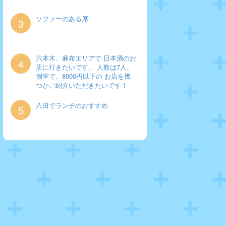
ソファーのある席
3
六本木、麻布エリアで 日本酒のお
4
店に行きたいです。 人数は7人、
個室で、8000円以下の お店を幾
つかご紹介いただきたいです！
八田でランチのおすすめ
5