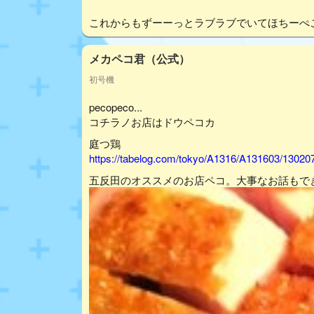
これからもずーーっとラブラブでいてほちーぺ
メカペコ君（公式）
初号機
pecopeco...
コチラノお店はドウペコカ
庭つ鶏
https://tabelog.com/tokyo/A1316/A131603/13020
五反田のオススメのお店ペコ。大事なお話もで