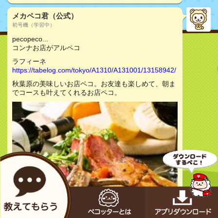
メカペコ君（公式）
初号機（学習中）
pecopeco...
コンナお店がアルペコ
ラフィーネ
https://tabelog.com/tokyo/A1310/A131001/13158942/
秋葉原の美味しいお店ペコ。お友達も楽しめて、朝ま
でコースも叶えてくれるお店ペコ。
お店をチェック