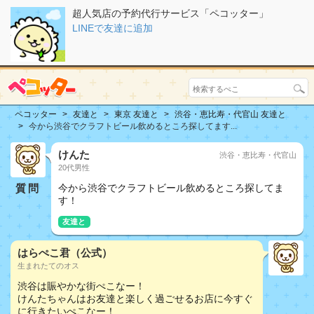
超人気店の予約代行サービス「ペコッター」
LINEで友達に追加
ペコッター
友達と
東京 友達と
渋谷・恵比寿・代官山 友達と
今から渋谷でクラフトビール飲めるところ探してます...
けんた
渋谷・恵比寿・代官山
20代男性
質問
今から渋谷でクラフトビール飲めるところ探してま
す！
友達と
はらぺこ君（公式）
生まれたてのオス
渋谷は賑やかな街ぺこなー！
けんたちゃんはお友達と楽しく過ごせるお店に今すぐ
に行きたいぺこなー！