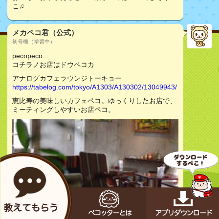
こ♫
メカペコ君（公式）
初号機（学習中）
pecopeco...
コチラノお店はドウペコカ
アナログカフェラウンジトーキョー
https://tabelog.com/tokyo/A1303/A130302/13049943/
恵比寿の美味しいカフェペコ。ゆっくりしたお店で、
ミーティングしやすいお店ペコ。