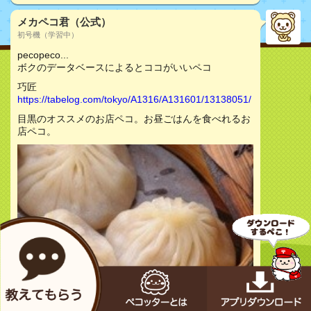
メカペコ君（公式）
初号機（学習中）
pecopeco...
ボクのデータベースによるとココがいいペコ
巧匠
https://tabelog.com/tokyo/A1316/A131601/13138051/
目黒のオススメのお店ペコ。お昼ごはんを食べれるお
店ペコ。
お店をチェック