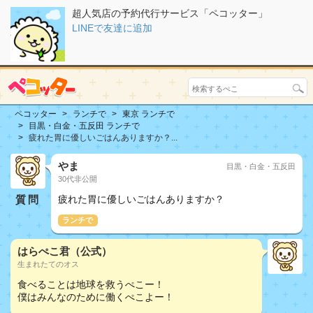
超人気店の予約代行サービス「ペコッター」
LINEで友達に追加
ペコッター
ランチで
東京 ランチで
目黒・白金・五反田 ランチで
疲れた胃に優しいごはんありますか？...
やま
目黒・白金・五反田
30代非公開
質問
疲れた胃に優しいごはんありますか？
ランチで
はらぺこ君（公式）
生まれたてのオス
食べることは地球を救うぺこー！
僕はみんなのために働くぺこよー！