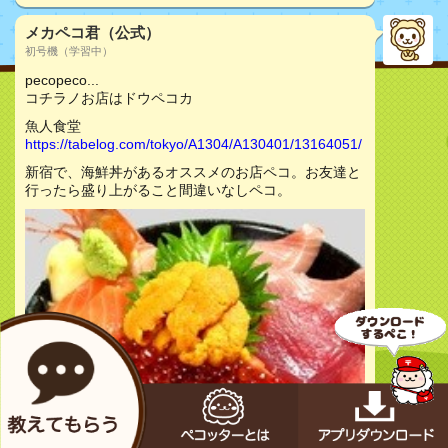
メカペコ君（公式）
初号機（学習中）
pecopeco...
コチラノお店はドウペコカ
魚人食堂
https://tabelog.com/tokyo/A1304/A130401/13164051/
新宿で、海鮮丼があるオススメのお店ペコ。お友達と
行ったら盛り上がること間違いなしペコ。
お店をチェック