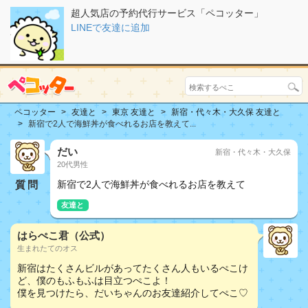
超人気店の予約代行サービス「ペコッター」
LINEで友達に追加
ペコッター
友達と
東京 友達と
新宿・代々木・大久保 友達と
新宿で2人で海鮮丼が食べれるお店を教えて...
だい
新宿・代々木・大久保
20代男性
質問
新宿で2人で海鮮丼が食べれるお店を教えて
友達と
はらぺこ君（公式）
生まれたてのオス
新宿はたくさんビルがあってたくさん人もいるぺこけ
ど、僕のもふもふは目立つぺこよ！
僕を見つけたら、だいちゃんのお友達紹介してぺこ♡