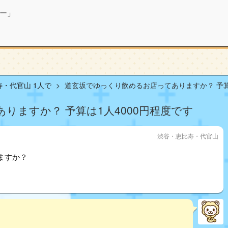
ー」
・代官山 1人で
道玄坂でゆっくり飲めるお店ってありますか？ 予算.
りますか？ 予算は1人4000円程度です
渋谷・恵比寿・代官山
ますか？