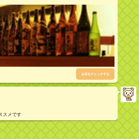
お店をチェックする
ススメです