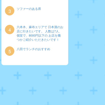
ソファーのある席
3
六本木、麻布エリアで 日本酒のお
4
店に行きたいです。 人数は7人、
個室で、8000円以下の お店を幾
つかご紹介いただきたいです！
八田でランチのおすすめ
5