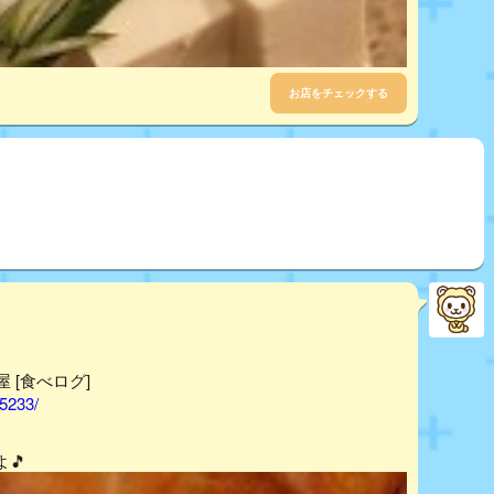
お店をチェックする
屋 [食べログ]
55233/
🎵