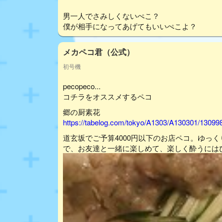
男一人でさみしくないぺこ？
僕が相手になってあげてもいいぺこよ？
メカペコ君（公式）
初号機
pecopeco...
コチラをオススメするペコ
郷の厨素花
https://tabelog.com/tokyo/A1303/A130301/13099
道玄坂でご予算4000円以下のお店ペコ。ゆっ
で、お友達と一緒に楽しめて、楽しく酔うには