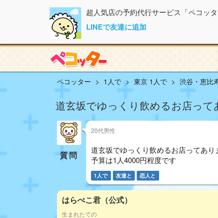
超人気店の予約代行サービス「ペコッタ
LINEで友達に追加
ペコッター
1人で
東京 1人で
渋谷・恵比寿
道玄坂でゆっくり飲めるお店ってあ
20代男性
道玄坂でゆっくり飲めるお店ってあり
質問
予算は1人4000円程度です
1人で
友達と
恋人と
はらぺこ君（公式）
生まれたての