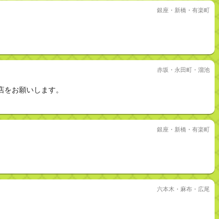
銀座・新橋・有楽町
赤坂・永田町・溜池
店をお願いします。
銀座・新橋・有楽町
六本木・麻布・広尾