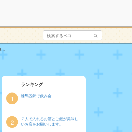
..
ランキング
練馬区錦で飲み会
1
７人で入れるお酒とご飯が美味し
2
いお店をお願いします。