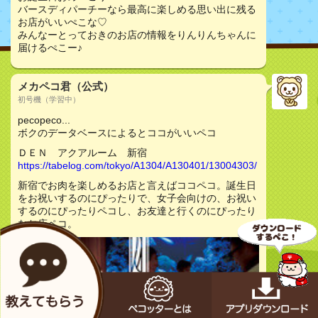
バースディパーチーなら最高に楽しめる思い出に残る
お店がいいぺこな♡
みんなーとっておきのお店の情報をりんりんちゃんに
届けるぺこー♪
メカペコ君（公式）
初号機（学習中）
pecopeco...
ボクのデータベースによるとココがいいペコ
ＤＥＮ アクアルーム 新宿
https://tabelog.com/tokyo/A1304/A130401/13004303/
新宿でお肉を楽しめるお店と言えばココペコ。誕生日
をお祝いするのにぴったりで、女子会向けの、お祝い
するのにぴったりペコし、お友達と行くのにぴったり
なお店ペコ。