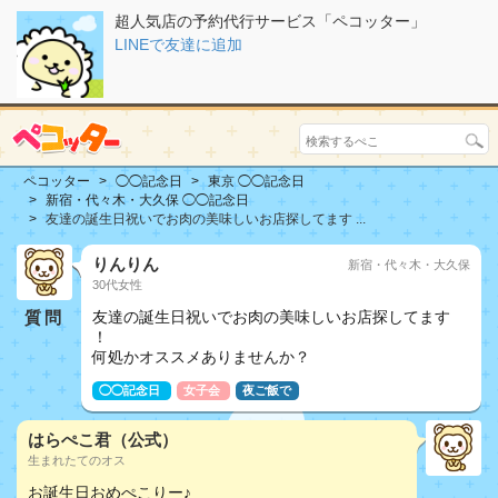
超人気店の予約代行サービス「ペコッター」
LINEで友達に追加
ペコッター
◯◯記念日
東京 ◯◯記念日
新宿・代々木・大久保 ◯◯記念日
友達の誕生日祝いでお肉の美味しいお店探してます ...
りんりん
新宿・代々木・大久保
30代女性
質問
友達の誕生日祝いでお肉の美味しいお店探してます
！
何処かオススメありませんか？
◯◯記念日
女子会
夜ご飯で
はらぺこ君（公式）
生まれたてのオス
お誕生日おめぺこりー♪