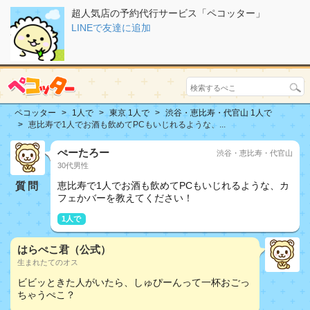
超人気店の予約代行サービス「ペコッター」
LINEで友達に追加
ペコッター
1人で
東京 1人で
渋谷・恵比寿・代官山 1人で
恵比寿で1人でお酒も飲めてPCもいじれるような、...
ぺーたろー
渋谷・恵比寿・代官山
30代男性
質問
恵比寿で1人でお酒も飲めてPCもいじれるような、カ
フェかバーを教えてください！
1人で
はらぺこ君（公式）
生まれたてのオス
ビビッときた人がいたら、しゅぴーんって一杯おごっ
ちゃうぺこ？