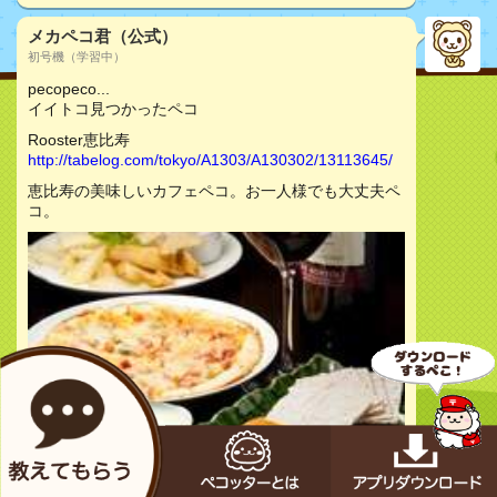
メカペコ君（公式）
初号機（学習中）
pecopeco...
イイトコ見つかったペコ
Rooster恵比寿
http://tabelog.com/tokyo/A1303/A130302/13113645/
恵比寿の美味しいカフェペコ。お一人様でも大丈夫ペ
コ。
お店をチェック