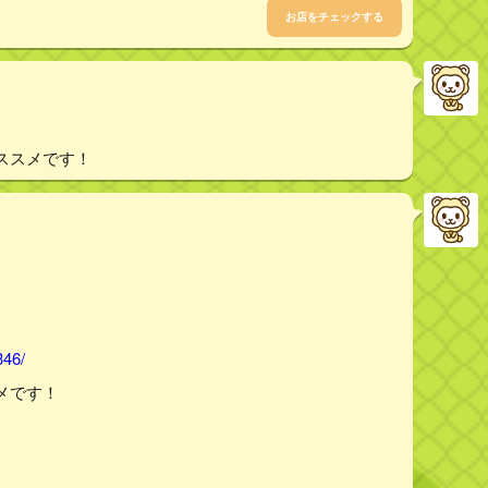
お店をチェックする
ススメです！
346/
メです！