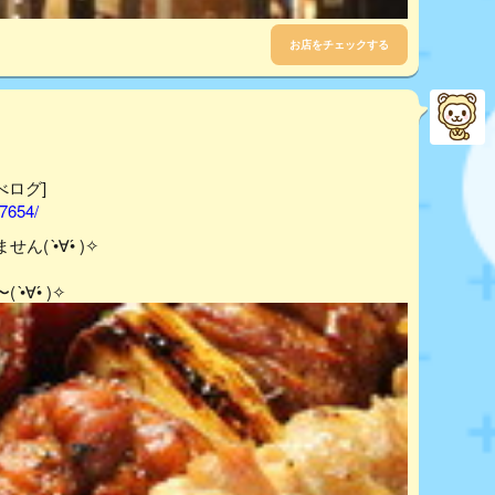
お店をチェックする
べログ]
57654/
•̀∀•́ )✧
∀•́ )✧