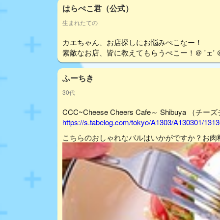
はらぺこ君（公式）
生まれたての
カエちゃん、お店探しにお悩みぺこなー！
素敵なお店、皆に教えてもらうぺこー！＠ 'ェ' 
ふーちき
30代
CCC~Cheese Cheers Cafe～ Shibuy
https://s.tabelog.com/tokyo/A1303/A130301/131
こちらのおしゃれなバルはいかがですか？お肉