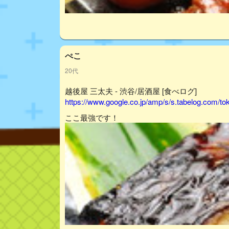
ぺこ
20代
越後屋 三太夫 - 渋谷/居酒屋 [食べログ]
https://www.google.co.jp/amp/s/s.tabelog.com/
ここ最強です！