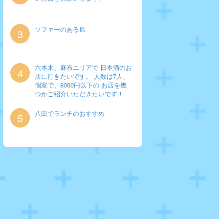
ソファーのある席
3
六本木、麻布エリアで 日本酒のお
4
店に行きたいです。 人数は7人、
個室で、8000円以下の お店を幾
つかご紹介いただきたいです！
八田でランチのおすすめ
5