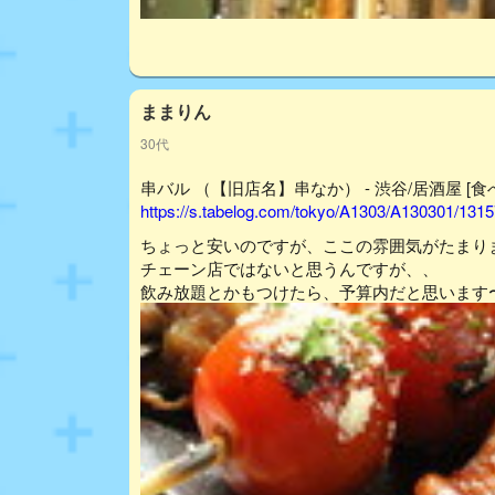
ままりん
30代
串バル （【旧店名】串なか） - 渋谷/居酒屋 [食
https://s.tabelog.com/tokyo/A1303/A130301/131
ちょっと安いのですが、ここの雰囲気がたまりません( 
チェーン店ではないと思うんですが、、
飲み放題とかもつけたら、予算内だと思います〜( •̀