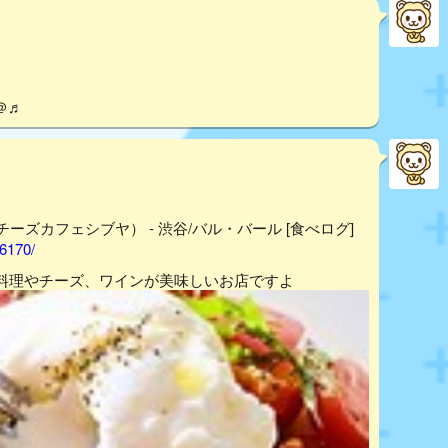
＠♬
a （チーズチーズカフェシブヤ） - 渋谷/バル・バール [食べログ]
36170/
料理やチーズ、ワインが美味しいお店ですよ