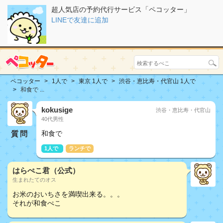
超人気店の予約代行サービス「ペコッター」
LINEで友達に追加
ペコッター
1人で
東京 1人で
渋谷・恵比寿・代官山 1人で
和食で ...
kokusige
渋谷・恵比寿・代官山
40代男性
質問
和食で
1人で
ランチで
はらぺこ君（公式）
生まれたてのオス
お米のおいちさを満喫出来る。。。
それが和食ぺこ