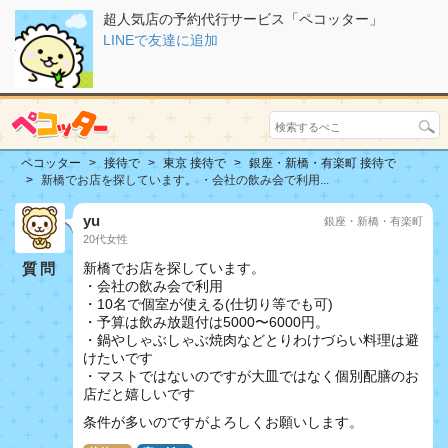
超人気店の予約代行サービス「ペコッター」
LINEで友達に追加
ペコッター
接待で
東京 接待で
銀座・新橋・有楽町 接待で
新橋でお店を探しています。 ・会社の飲み会で利用...
yu
銀座・新橋・有楽町
20代女性
質問
新橋でお店を探しています。
・会社の飲み会で利用
・10名で個室が使える(仕切り等でも可)
・予算は飲み放題付は5000〜6000円。
・鍋やしゃぶしゃぶ焼肉などとりわけづらい料理は避
けたいです
・マストではないのですが大皿ではなく個別配膳のお
店だと嬉しいです
条件が多いのですがよろしくお願いします。