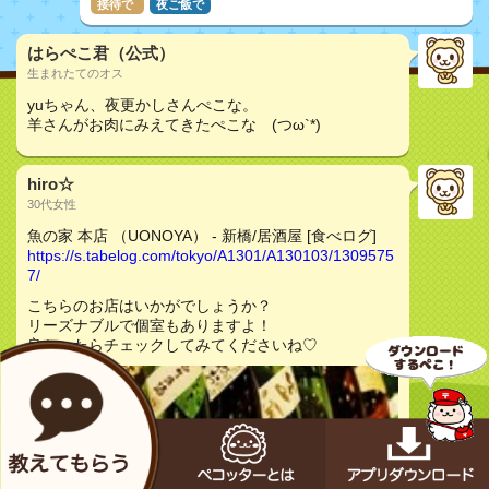
接待で
夜ご飯で
はらぺこ君（公式）
生まれたてのオス
yuちゃん、夜更かしさんぺこな。
羊さんがお肉にみえてきたぺこな (つω`*)
hiro☆
30代女性
魚の家 本店 （UONOYA） - 新橋/居酒屋 [食べログ]
https://s.tabelog.com/tokyo/A1301/A130103/1309575
7/
こちらのお店はいかがでしょうか？
リーズナブルで個室もありますよ！
良かったらチェックしてみてくださいね♡