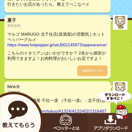
行きたいお店があったら、教えてぺこなー♬
夏子
30代女性
マルゴ MARUGO 北千住店(居酒屋)の雰囲気 | ホット
ペッパーグルメ
https://www.hotpepper.jp/strJ001145873/appearance/
こちらのイタリアンはいかがですか？ 2名から個室が
利用できますよ！お肉料理がおいしいお店ですよ！
お店をチェック
hiro☆
30代女性
個室日本酒居酒屋 千住一凛 （千住一凛） - 北千住/居
酒屋 [食べログ]
https://s.tabelog.com/tokyo/A1324/A132402/1316487
1/
こちらのお店はいかがでしょうか？
個室もありますよ！