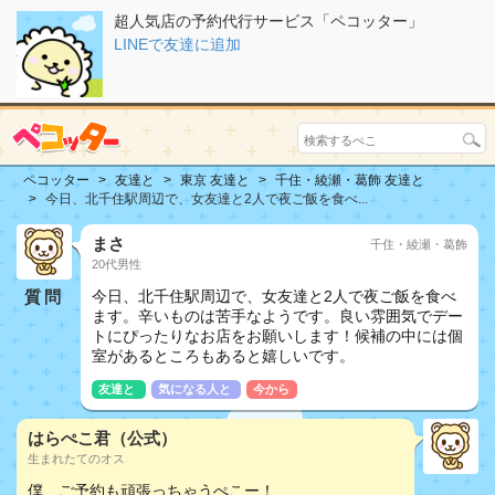
超人気店の予約代行サービス「ペコッター」
LINEで友達に追加
ペコッター
友達と
東京 友達と
千住・綾瀬・葛飾 友達と
今日、北千住駅周辺で、女友達と2人で夜ご飯を食べ...
まさ
千住・綾瀬・葛飾
20代男性
質問
今日、北千住駅周辺で、女友達と2人で夜ご飯を食べ
ます。辛いものは苦手なようです。良い雰囲気でデー
トにぴったりなお店をお願いします！候補の中には個
室があるところもあると嬉しいです。
友達と
気になる人と
今から
はらぺこ君（公式）
生まれたてのオス
僕、ご予約も頑張っちゃうぺこー！