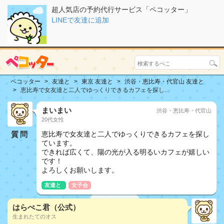
超人気店の予約代行サービス「ペコッター」
LINEで友達に追加
ペコッター
友達と
東京 友達と
渋谷・恵比寿・代官山 友達と
恵比寿で女友達と二人でゆっくりできるカフェを探し...
まいまい
渋谷・恵比寿・代官山
20代女性
質問
恵比寿で女友達と二人でゆっくりできるカフェを探し
ています。
できれば広くて、陽の光が入る明るいカフェが嬉しい
です！
よろしくお願いします。
友達と
女子会
はらぺこ君（公式）
生まれたてのオス