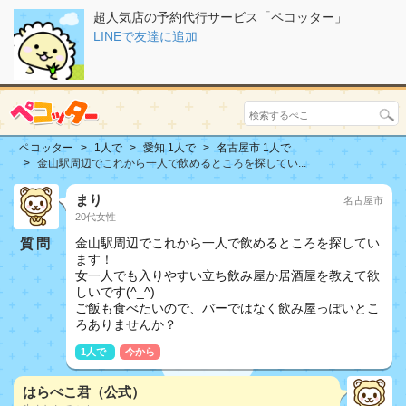
超人気店の予約代行サービス「ペコッター」
LINEで友達に追加
ペコッター
1人で
愛知 1人で
名古屋市 1人で
金山駅周辺でこれから一人で飲めるところを探してい...
まり
名古屋市
20代女性
質問
金山駅周辺でこれから一人で飲めるところを探してい
ます！
女一人でも入りやすい立ち飲み屋か居酒屋を教えて欲
しいです(^_^)
ご飯も食べたいので、バーではなく飲み屋っぽいとこ
ろありませんか？
1人で
今から
はらぺこ君（公式）