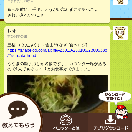
生まれたてのオス
食べる前に、手洗いとうがい忘れずにするぺこよ
きれいきれいぺこ♬
レオ
非公開非公開
三福 （さんぷく） - 金山/うなぎ [食べログ]
https://s.tabelog.com/aichi/A2301/A230105/23005388
/#rst-data-head
うなぎの釜まぶしが名物ですよ。カウンター席がある
ので1人でもゆっくりとお食事ができますよ。