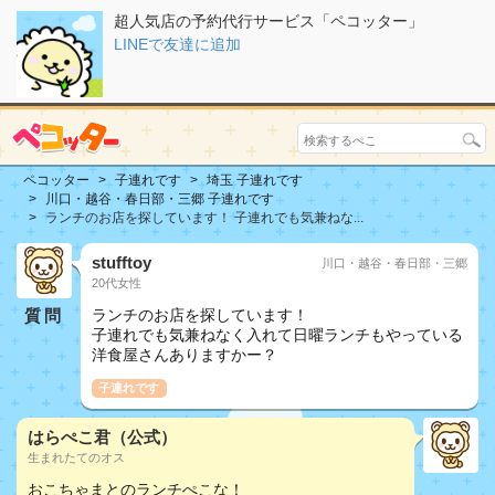
超人気店の予約代行サービス「ペコッター」
LINEで友達に追加
ペコッター
子連れです
埼玉 子連れです
川口・越谷・春日部・三郷 子連れです
ランチのお店を探しています！ 子連れでも気兼ねな...
stufftoy
川口・越谷・春日部・三郷
20代女性
質問
ランチのお店を探しています！
子連れでも気兼ねなく入れて日曜ランチもやっている
洋食屋さんありますかー？
子連れです
はらぺこ君（公式）
生まれたてのオス
おこちゃまとのランチぺこな！