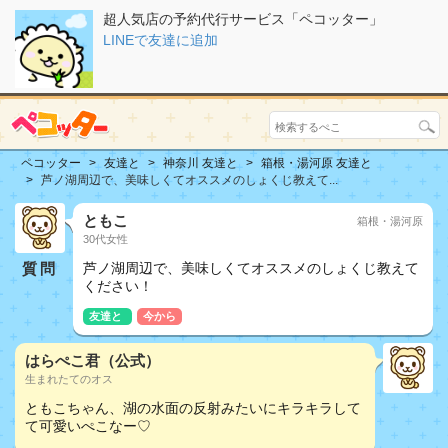
超人気店の予約代行サービス「ペコッター」
LINEで友達に追加
ペコッター
友達と
神奈川 友達と
箱根・湯河原 友達と
芦ノ湖周辺で、美味しくてオススメのしょくじ教えて...
ともこ
箱根・湯河原
30代女性
質問
芦ノ湖周辺で、美味しくてオススメのしょくじ教えて
ください！
友達と
今から
はらぺこ君（公式）
生まれたてのオス
ともこちゃん、湖の水面の反射みたいにキラキラして
て可愛いぺこなー♡