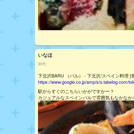
いなほ
30代
下北沢BARU （バル） - 下北沢/スペイン料理 [
https://www.google.co.jp/amp/s/s.tabelog.com/
駅からすぐのこちらいかがですかー？
カジュアルなスペインバルで雰囲気もなかなかオシャ