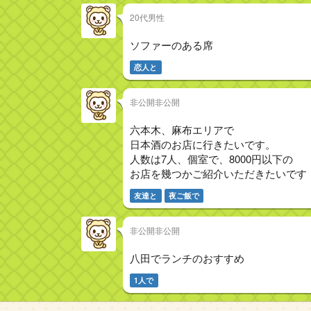
20代男性
ソファーのある席
恋人と
非公開非公開
六本木、麻布エリアで
日本酒のお店に行きたいです。
人数は7人、個室で、8000円以下の
お店を幾つかご紹介いただきたいです
友達と
夜ご飯で
非公開非公開
八田でランチのおすすめ
1人で