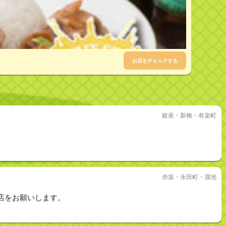
お店をチェックする
銀座・新橋・有楽町
赤坂・永田町・溜池
店をお願いします。