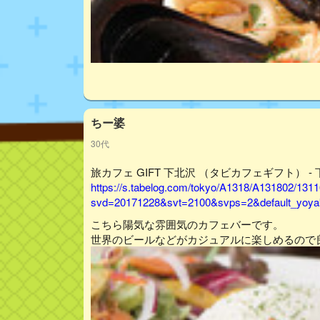
ちー婆
30代
旅カフェ GIFT 下北沢 （タビカフェギフト） - 
https://s.tabelog.com/tokyo/A1318/A131802/131
svd=20171228&svt=2100&svps=2&default_yoyak
こちら陽気な雰囲気のカフェバーです。
世界のビールなどがカジュアルに楽しめるので