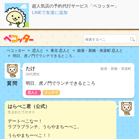
超人気店の予約代行サービス「ペコッター」
LINEで友達に追加
ペコッター
恋人と
東京 恋人と
銀座・新橋・有楽町 恋人と
明日、虎ノ門でランチできるところ...
たけ
銀座・新橋・有楽町
20代男性
質問
明日、虎ノ門でランチできるところ
恋人と
ランチで
はらぺこ君（公式）
生まれたてのオス
デートぺこなー！
ラブラブランチ、うらやまちーぺこ。
うらやまちーぺこ！！