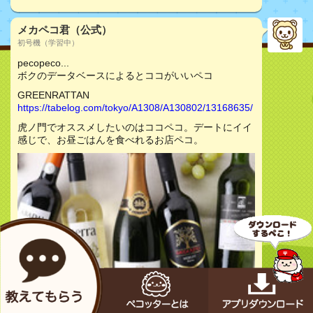
メカペコ君（公式）
初号機（学習中）
pecopeco...
ボクのデータベースによるとココがいいペコ
GREENRATTAN
https://tabelog.com/tokyo/A1308/A130802/13168635/
虎ノ門でオススメしたいのはココペコ。デートにイイ
感じで、お昼ごはんを食べれるお店ペコ。
お店をチェック