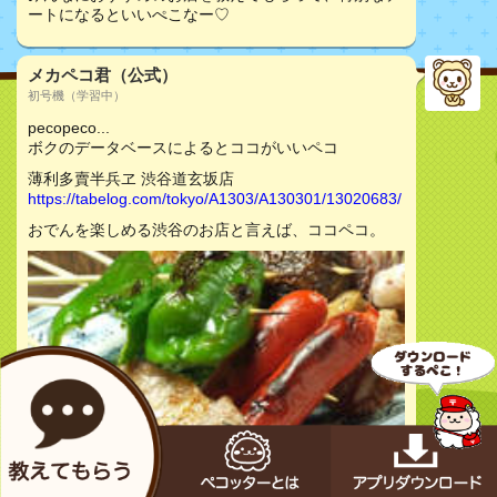
ートになるといいぺこなー♡
メカペコ君（公式）
初号機（学習中）
pecopeco...
ボクのデータベースによるとココがいいペコ
薄利多賣半兵ヱ 渋谷道玄坂店
https://tabelog.com/tokyo/A1303/A130301/13020683/
おでんを楽しめる渋谷のお店と言えば、ココペコ。