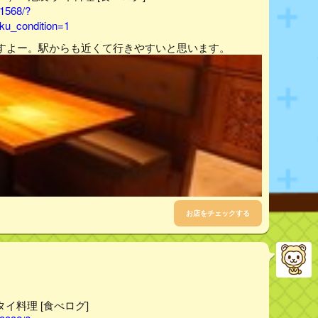
91568/?
u_condition=1
すよー。駅からも近くて行きやすいと思います。
お店をチェックする
/タイ料理 [食べログ]