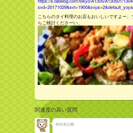
https://s.tabelog.com/tokyo/A1305/A130501/130
svd=20171029&svt=1900&svps=2&default_yoyak
こちらのタイ料理のお店もおいしいですよー。
らご検討くださーい。
関連度の高い質問
40代非公開