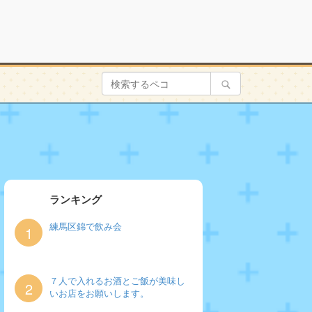
ランキング
練馬区錦で飲み会
1
７人で入れるお酒とご飯が美味し
2
いお店をお願いします。