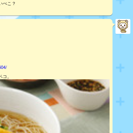
いぺこ？
604/
ペコ。