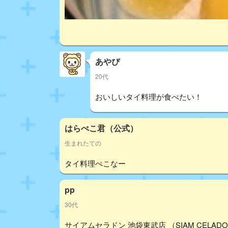
あやぴ
20代
おいしいタイ料理が食べたい！
はらぺこ君（公式）
生まれたての
タイ料理ぺこなー
pp
30代
サイアムセラドン 池袋東武店 （SIAM CELADON