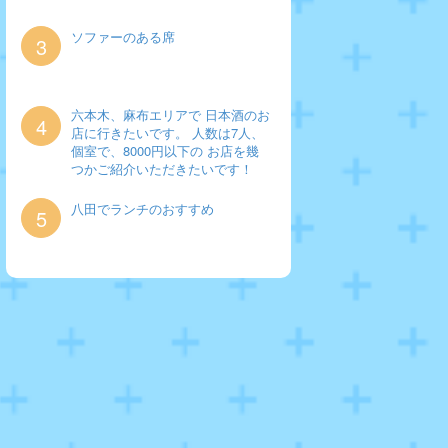
ソファーのある席
3
六本木、麻布エリアで 日本酒のお
4
店に行きたいです。 人数は7人、
個室で、8000円以下の お店を幾
つかご紹介いただきたいです！
八田でランチのおすすめ
5