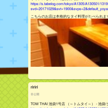
https://s.tabelog.com/tokyo/A1305/A130501/131
svd=20171029&svt=1900&svps=2&default_yoyak
こちらのお店は本格的なタイ料理がたべられま
ririri
非公開
TOM THAI 池袋1号店 （～トムタイ～） - 池袋