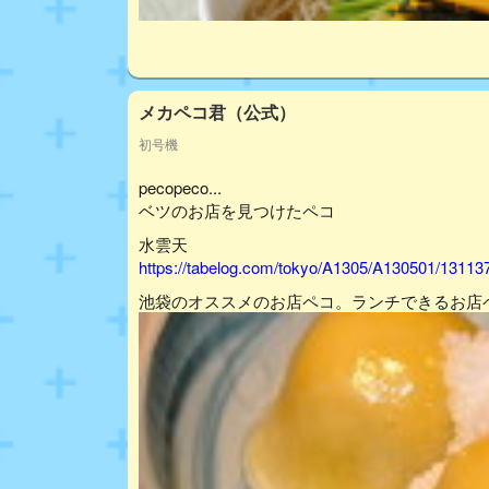
メカペコ君（公式）
初号機
pecopeco...
ベツのお店を見つけたペコ
水雲天
https://tabelog.com/tokyo/A1305/A130501/13113
池袋のオススメのお店ペコ。ランチできるお店