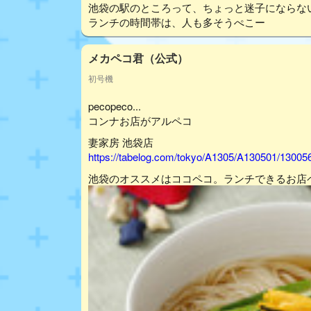
池袋の駅のところって、ちょっと迷子にならな
ランチの時間帯は、人も多そうぺこー
メカペコ君（公式）
初号機
pecopeco...
コンナお店がアルペコ
妻家房 池袋店
https://tabelog.com/tokyo/A1305/A130501/13005
池袋のオススメはココペコ。ランチできるお店