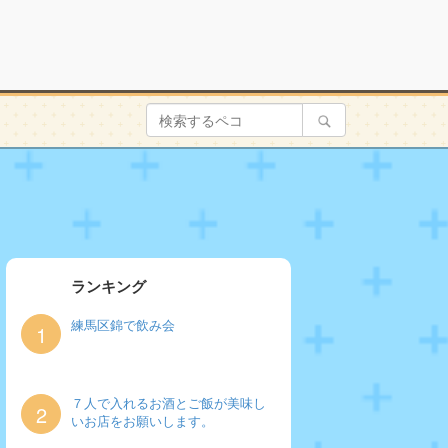
ランキング
練馬区錦で飲み会
1
７人で入れるお酒とご飯が美味し
2
いお店をお願いします。