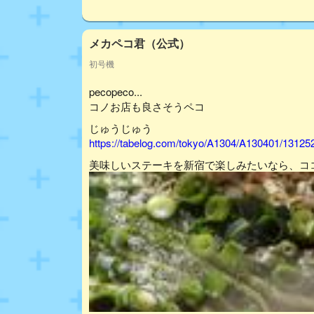
メカペコ君（公式）
初号機
pecopeco...
コノお店も良さそうペコ
じゅうじゅう
https://tabelog.com/tokyo/A1304/A130401/13125
美味しいステーキを新宿で楽しみたいなら、コ