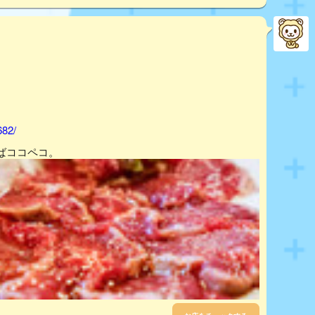
682/
ばココペコ。