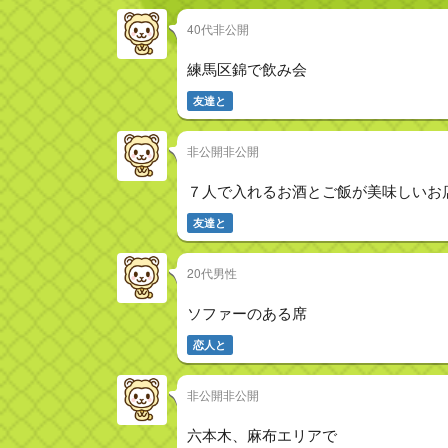
40代非公開
練馬区錦で飲み会
友達と
非公開非公開
７人で入れるお酒とご飯が美味しいお
友達と
20代男性
ソファーのある席
恋人と
非公開非公開
六本木、麻布エリアで