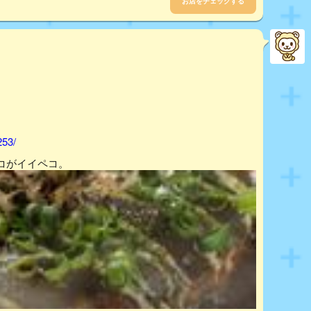
お店をチェックする
253/
コがイイペコ。