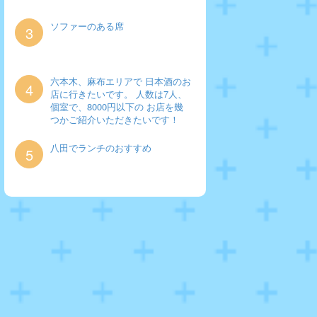
ソファーのある席
3
六本木、麻布エリアで 日本酒のお
4
店に行きたいです。 人数は7人、
個室で、8000円以下の お店を幾
つかご紹介いただきたいです！
八田でランチのおすすめ
5