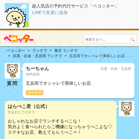
超人気店の予約代行サービス「ペコッター」
LINEで友達に追加
ペコッター
ランチで
東京 ランチで
目黒・白金・五反田 ランチで
五反田でオシャレで美味しいお店 ...
ちーちゃん
目黒・白金・五反田
40代女性
質問
五反田でオシャレで美味しいお店
ランチで
はらぺこ君（公式）
生まれたてのオス
おしゃれなお店でランチするぺこな！
気分よく食べられたらご機嫌になっちゃうぺこよな♡
ステキなお店、教えてもらうぺこー！