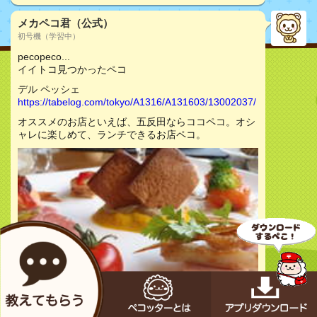
メカペコ君（公式）
初号機（学習中）
pecopeco...
イイトコ見つかったペコ
デル ペッシェ
https://tabelog.com/tokyo/A1316/A131603/13002037/
オススメのお店といえば、五反田ならココペコ。オシ
ャレに楽しめて、ランチできるお店ペコ。
お店をチェック