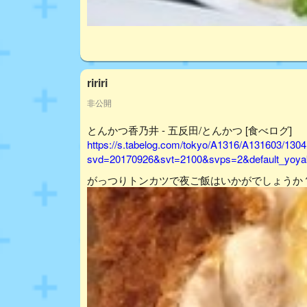
ririri
非公開
とんかつ香乃井 - 五反田/とんかつ [食べログ]
https://s.tabelog.com/tokyo/A1316/A131603/130
svd=20170926&svt=2100&svps=2&default_yoyak
がっつりトンカツで夜ご飯はいかがでしょうか