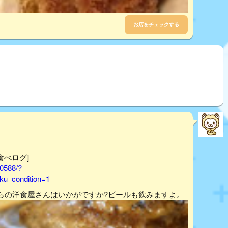
お店をチェックする
食べログ]
40588/?
u_condition=1
らの洋食屋さんはいかがですか?ビールも飲みますよ。