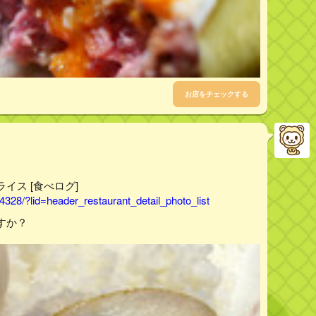
お店をチェックする
ーライス [食べログ]
328/?lid=header_restaurant_detail_photo_list
すか？