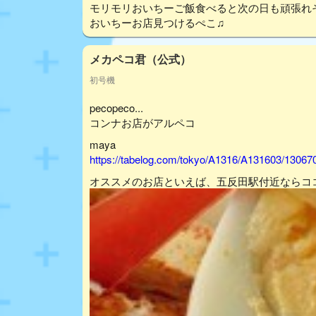
モリモリおいちーご飯食べると次の日も頑張れ
おいちーお店見つけるぺこ♫
メカペコ君（公式）
初号機
pecopeco...
コンナお店がアルペコ
maya
https://tabelog.com/tokyo/A1316/A131603/13067
オススメのお店といえば、五反田駅付近ならコ