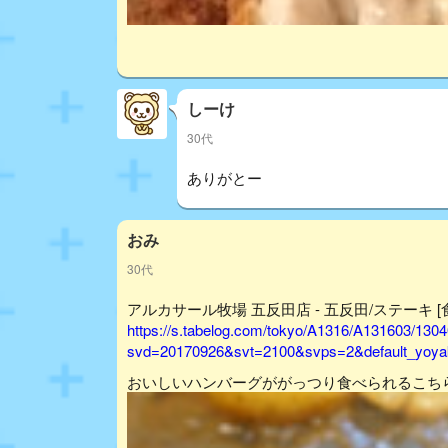
しーけ
30代
ありがとー
おみ
30代
アルカサール牧場 五反田店 - 五反田/ステーキ [
https://s.tabelog.com/tokyo/A1316/A131603/130
svd=20170926&svt=2100&svps=2&default_yoyak
おいしいハンバーグががっつり食べられるこち