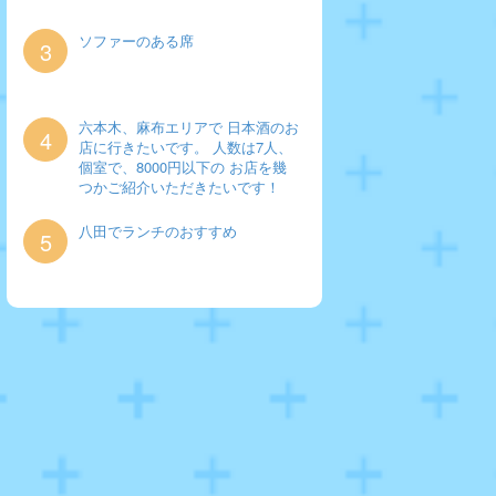
ソファーのある席
3
六本木、麻布エリアで 日本酒のお
4
店に行きたいです。 人数は7人、
個室で、8000円以下の お店を幾
つかご紹介いただきたいです！
八田でランチのおすすめ
5