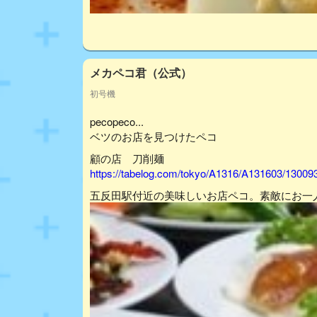
メカペコ君（公式）
初号機
pecopeco...
ベツのお店を見つけたペコ
顧の店 刀削麺
https://tabelog.com/tokyo/A1316/A131603/13009
五反田駅付近の美味しいお店ペコ。素敵にお一