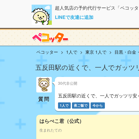
超人気店の予約代行サービス「ペコッタ
LINEで友達に追加
ペコッター
1人で
東京 1人で
目黒・白金・
五反田駅の近くで、一人でガッツ
30代非公開
五反田駅の近くで、一人でガッツリ安
質問
1人で
夜ご飯で
今から
はらぺこ君（公式）
生まれたての