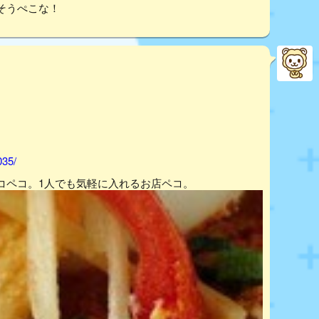
そうぺこな！
035/
コペコ。1人でも気軽に入れるお店ペコ。