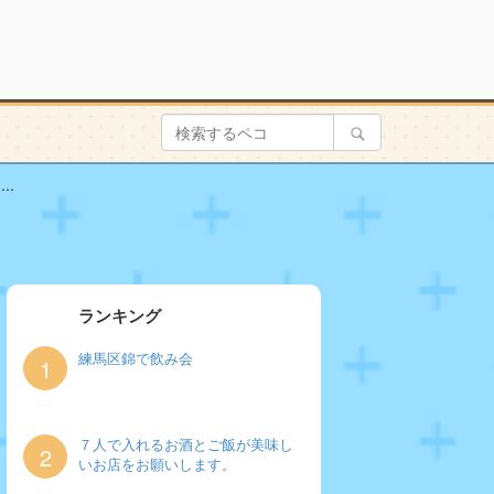
.
ランキング
練馬区錦で飲み会
1
７人で入れるお酒とご飯が美味し
2
いお店をお願いします。