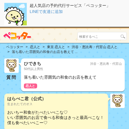
超人気店の予約代行サービス「ペコッター」
LINEで友達に追加
ペコッター
恋人と
東京 恋人と
渋谷・恵比寿・代官山 恋人と
落ち着いた雰囲気の和食のお店を教えて ...
ひできち
渋谷・恵比寿・代官山
50代以上男性
質問
落ち着いた雰囲気の和食のお店を教えて
恋人と
はらぺこ君（公式）
生まれたてのオス
おいちー和食がたべたいぺこな♡
いい雰囲気のお店で食べる和食はきっと最高ぺこな！
僕も食べたいぺこー♡