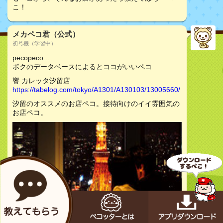
こ！
メカペコ君（公式）
初号機（学習中）
pecopeco...
ボクのデータベースによるとココがいいペコ
響 カレッタ汐留店
https://tabelog.com/tokyo/A1301/A130103/13005660/
汐留のオススメのお店ペコ。接待向けのイイ雰囲気の
お店ペコ。