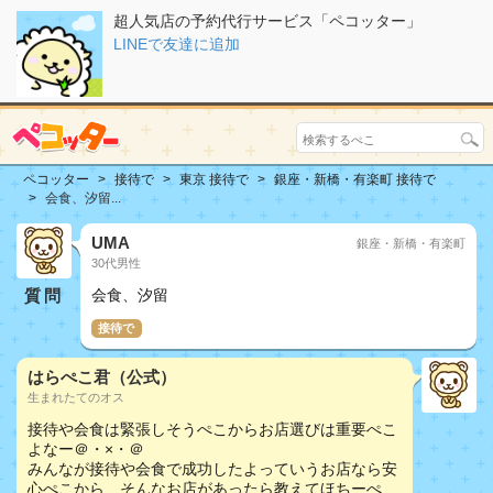
超人気店の予約代行サービス「ペコッター」
LINEで友達に追加
ペコッター
接待で
東京 接待で
銀座・新橋・有楽町 接待で
会食、汐留...
UMA
銀座・新橋・有楽町
30代男性
質問
会食、汐留
接待で
はらぺこ君（公式）
生まれたてのオス
接待や会食は緊張しそうぺこからお店選びは重要ぺこ
よなー＠・×・＠
みんなが接待や会食で成功したよっていうお店なら安
心ぺこから、そんなお店があったら教えてほちーぺ