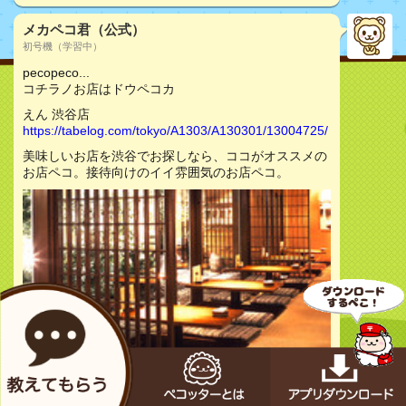
メカペコ君（公式）
初号機（学習中）
pecopeco...
コチラノお店はドウペコカ
えん 渋谷店
https://tabelog.com/tokyo/A1303/A130301/13004725/
美味しいお店を渋谷でお探しなら、ココがオススメの
お店ペコ。接待向けのイイ雰囲気のお店ペコ。
お店をチェック