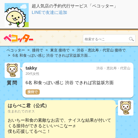
超人気店の予約代行サービス「ペコッター」
LINEで友達に追加
ペコッター
接待で
東京 接待で
渋谷・恵比寿・代官山 接待で
6名 和食っぽい感じ 渋谷 できれば宮益坂方面...
takky
渋谷・恵比寿・代官山
20代女性
質問
6名 和食っぽい感じ 渋谷 できれば宮益坂方面
接待で
はらぺこ君（公式）
生まれたてのオス
おいちー和食の素敵なお店で、ナイスな結果が付いて
くる接待ができるといいぺこなー♬
僕も応援してるぺこ！