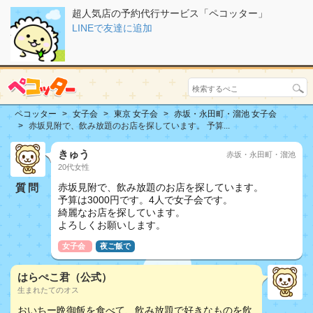
超人気店の予約代行サービス「ペコッター」
LINEで友達に追加
ペコッター
女子会
東京 女子会
赤坂・永田町・溜池 女子会
赤坂見附で、飲み放題のお店を探しています。 予算...
きゅう
赤坂・永田町・溜池
20代女性
質問
赤坂見附で、飲み放題のお店を探しています。
予算は3000円です。4人で女子会です。
綺麗なお店を探しています。
よろしくお願いします。
女子会
夜ご飯で
はらぺこ君（公式）
生まれたてのオス
おいちー晩御飯を食べて、飲み放題で好きなものを飲