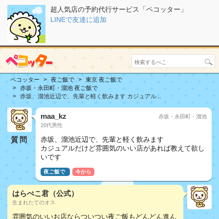
超人気店の予約代行サービス「ペコッター」
LINEで友達に追加
ペコッター
夜ご飯で
東京 夜ご飯で
赤坂・永田町・溜池 夜ご飯で
赤坂、溜池近辺で、先輩と軽く飲みます カジュアル...
maa_kz
赤坂・永田町・溜池
20代男性
質問
赤坂、溜池近辺で、先輩と軽く飲みます
カジュアルだけど雰囲気のいい店があれば教えて欲し
いです
夜ご飯で
今から
はらぺこ君（公式）
生まれたてのオス
雰囲気のいいお店ならついつい夜ご飯もどんどん進ん