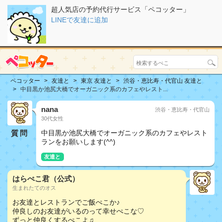
超人気店の予約代行サービス「ペコッター」
LINEで友達に追加
ペコッター
友達と
東京 友達と
渋谷・恵比寿・代官山 友達と
中目黒か池尻大橋でオーガニック系のカフェやレスト...
nana
渋谷・恵比寿・代官山
30代女性
質問
中目黒か池尻大橋でオーガニック系のカフェやレスト
ランをお願いします(^^)
友達と
はらぺこ君（公式）
生まれたてのオス
お友達とレストランでご飯ぺこか♪
仲良しのお友達がいるのって幸せぺこな♡
ずっと仲良くするぺこよ♫