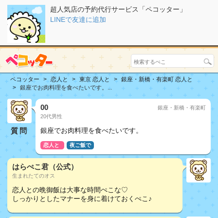
超人気店の予約代行サービス「ペコッター」
LINEで友達に追加
ペコッター
恋人と
東京 恋人と
銀座・新橋・有楽町 恋人と
銀座でお肉料理を食べたいです。...
00
銀座・新橋・有楽町
20代男性
質問
銀座でお肉料理を食べたいです。
恋人と
夜ご飯で
はらぺこ君（公式）
生まれたてのオス
恋人との晩御飯は大事な時間ぺこな♡
しっかりとしたマナーを身に着けておくぺこ♪