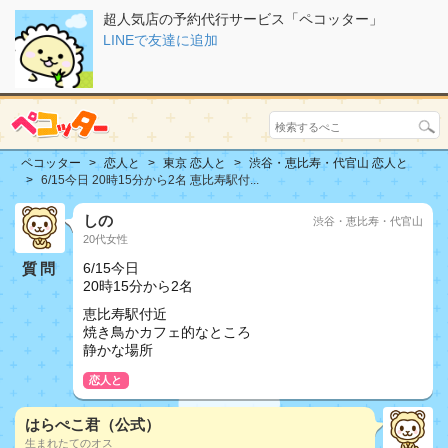
超人気店の予約代行サービス「ペコッター」
LINEで友達に追加
ペコッター
恋人と
東京 恋人と
渋谷・恵比寿・代官山 恋人と
6/15今日 20時15分から2名 恵比寿駅付...
しの
渋谷・恵比寿・代官山
20代女性
質問
6/15今日
20時15分から2名
恵比寿駅付近
焼き鳥かカフェ的なところ
静かな場所
恋人と
はらぺこ君（公式）
生まれたてのオス