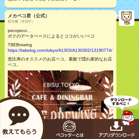
メカペコ君（公式）
初号機（学習中）
pecopeco...
ボクのデータベースによるとココがいいペコ
TBEBrewing
https://tabelog.com/tokyo/A1303/A130302/13190774/
恵比寿のオススメのお店ペコ。素敵で隠れ家的なお店
ペコ。