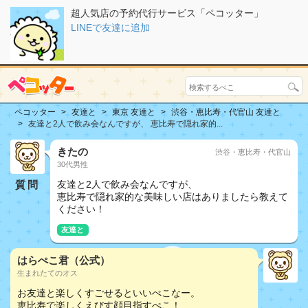
超人気店の予約代行サービス「ペコッター」
LINEで友達に追加
ペコッター
友達と
東京 友達と
渋谷・恵比寿・代官山 友達と
友達と2人で飲み会なんですが、 恵比寿で隠れ家的...
きたの
渋谷・恵比寿・代官山
30代男性
質問
友達と2人で飲み会なんですが、
恵比寿で隠れ家的な美味しい店はありましたら教えて
ください！
友達と
はらぺこ君（公式）
生まれたてのオス
お友達と楽しくすごせるといいぺこなー。
恵比寿で楽しくえびす顔目指すぺこ！