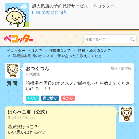
超人気店の予約代行サービス「ペコッター」
LINEで友達に追加
ペコッター
1人で
神奈川 1人で
箱根・湯河原 1人で
箱根湯本周辺のオススメご飯やあったら教えてくださ...
おつくつん
箱根・湯河原
20代男性
質問
箱根湯本周辺のオススメご飯やあったら教えてくださ
い(*_*)！！！
1人で
夜ご飯で
今から
はらぺこ君（公式）
生まれたてのオス
温泉旅行ぺこ？
いい思い出作るぺこ！