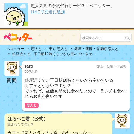
超人気店の予約代行サービス「ペコッター」
LINEで友達に追加
ペコッター
恋人と
東京 恋人と
銀座・新橋・有楽町 恋人と
銀座近くで、平日朝10時くらいから空いている カ...
taro
銀座・新橋・有楽町
30代男性
質問
銀座近くで、平日朝10時くらいから空いている
カフェとかないですか？
できれば、昼飯も早めに食べたいので、ランチも食べ
れるお店が良いです
恋人と
はらぺこ君（公式）
生まれたてのオス
カフェで恋人とランチを楽しみたいぺこなー。