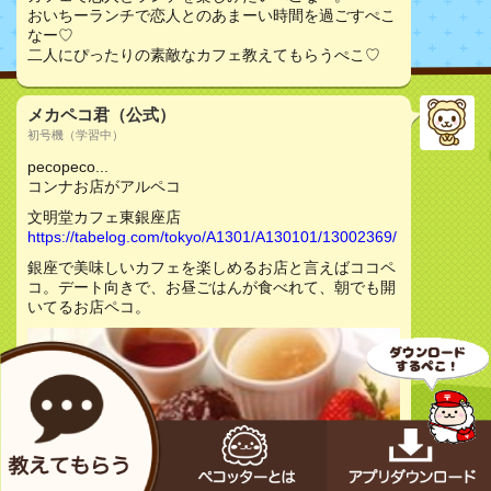
おいちーランチで恋人とのあまーい時間を過ごすぺこ
なー♡
二人にぴったりの素敵なカフェ教えてもらうぺこ♡
メカペコ君（公式）
初号機（学習中）
pecopeco...
コンナお店がアルペコ
文明堂カフェ東銀座店
https://tabelog.com/tokyo/A1301/A130101/13002369/
銀座で美味しいカフェを楽しめるお店と言えばココペ
コ。デート向きで、お昼ごはんが食べれて、朝でも開
いてるお店ペコ。