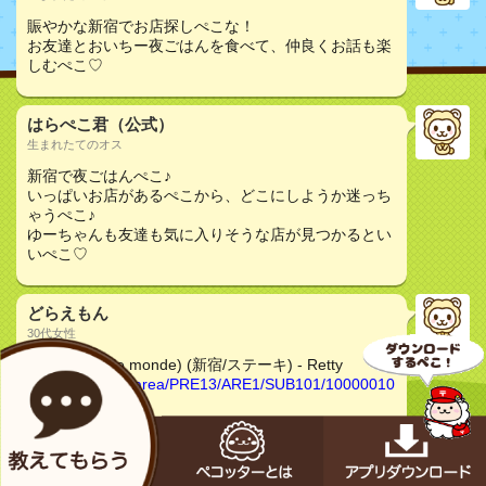
賑やかな新宿でお店探しぺこな！
お友達とおいちー夜ごはんを食べて、仲良くお話も楽
しむぺこ♡
はらぺこ君（公式）
生まれたてのオス
新宿で夜ごはんぺこ♪
いっぱいお店があるぺこから、どこにしようか迷っち
ゃうぺこ♪
ゆーちゃんも友達も気に入りそうな店が見つかるとい
いぺこ♡
どらえもん
30代女性
ル・モンド (le monde) (新宿/ステーキ) - Retty
https://retty.me/area/PRE13/ARE1/SUB101/10000010
5443/
ここなんかどうでしょう^ - ^人気のあるステーキやさ
んです^ - ^よかったら参考にしてくださいねぇ^ - ^