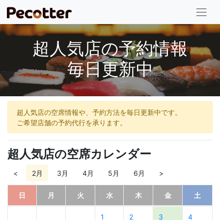
超人気店の予約情報
毎日更新中
超人気店の空席情報や、予約方法を毎日更新中です。
ご希望店舗の予約代行を承ります。
超人気店の空席カレンダー
<
2月
3月
4月
5月
6月
>
日
月
火
水
木
金
土
1
2
3
4