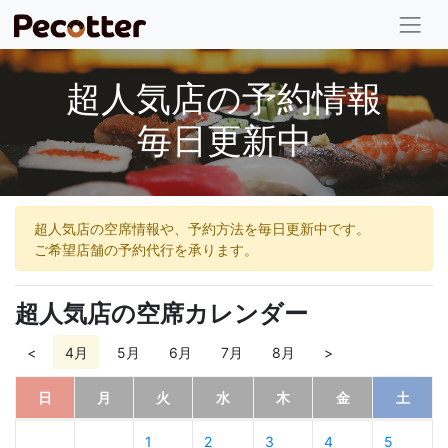
超人気店の予約情報
毎日更新中
超人気店の空席情報や、予約方法を毎日更新中です。
ご希望店舗の予約代行を承ります。
超人気店の空席カレンダー
<
4月
5月
6月
7月
8月
>
日
月
火
水
木
金
土
1
2
3
4
5