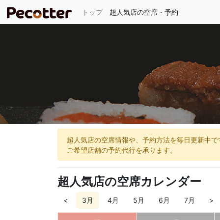
(current)
トップ
超人気店の空席・予約
超人気店の空席情報や、予約方法を毎日更新中で
ご希望店舗の予約代行を承ります。
超人気店の空席カレンダー
<
3月
4月
5月
6月
7月
>