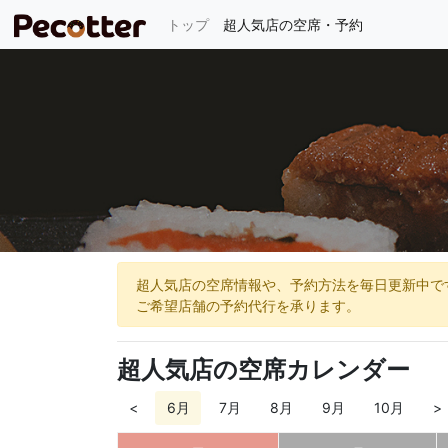
(current)
トップ
超人気店の空席・予約
超人気店の空席情報や、予約方法を毎日更新中で
ご希望店舗の予約代行を承ります。
超人気店の空席カレンダー
<
6月
7月
8月
9月
10月
>