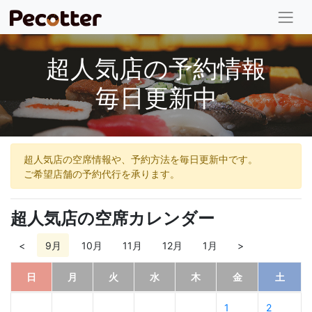
超人気店の予約情報
毎日更新中
超人気店の空席情報や、予約方法を毎日更新中です。
ご希望店舗の予約代行を承ります。
超人気店の空席カレンダー
<
9月
10月
11月
12月
1月
>
日
月
火
水
木
金
土
1
2