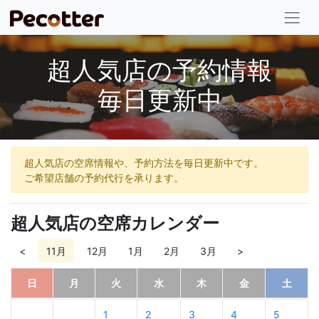
超人気店の予約情報
毎日更新中
超人気店の空席情報や、予約方法を毎日更新中です。
ご希望店舗の予約代行を承ります。
超人気店の空席カレンダー
<
11月
12月
1月
2月
3月
>
日
月
火
水
木
金
土
1
2
3
4
5