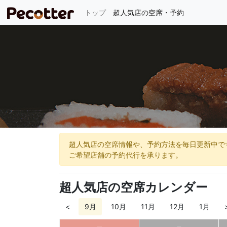
(current)
トップ
超人気店の空席・予約
超人気店の空席情報や、予約方法を毎日更新中で
ご希望店舗の予約代行を承ります。
超人気店の空席カレンダー
<
9月
10月
11月
12月
1月