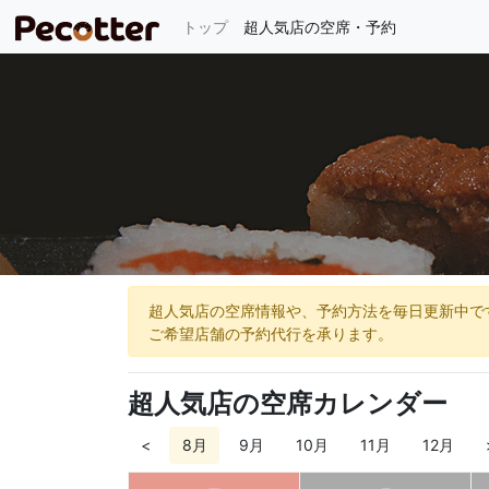
(current)
トップ
超人気店の空席・予約
超人気店の空席情報や、予約方法を毎日更新中で
ご希望店舗の予約代行を承ります。
超人気店の空席カレンダー
<
8月
9月
10月
11月
12月