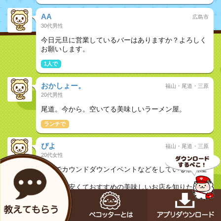
AA
広島市
30代男性
今日元旦に営業しているバーはありますか？よろしく
お願いします。
1人で
おかしょー。
福山・尾道・三原
20代男性
尾道。今から。空いてる美味しいラーメン屋。
ランチで
ぴよ
福山・尾道・三原
20代女性
福山でカウンドダウンイベントなどをしている居酒屋
やバー、
または、安くておすすめの美味しいお店を知りたいで
す
友達と
女子会
夜ご飯で