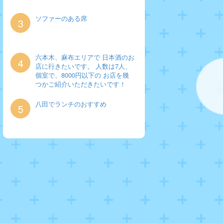
ソファーのある席
3
六本木、麻布エリアで 日本酒のお
4
店に行きたいです。 人数は7人、
個室で、8000円以下の お店を幾
つかご紹介いただきたいです！
八田でランチのおすすめ
5