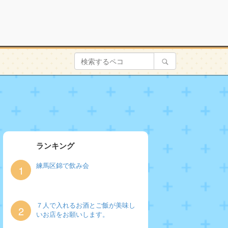
ランキング
練馬区錦で飲み会
1
７人で入れるお酒とご飯が美味し
2
いお店をお願いします。