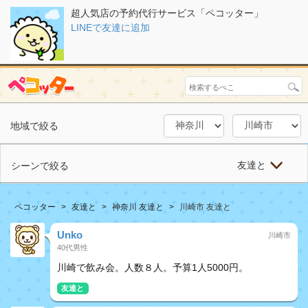
超人気店の予約代行サービス「ペコッター」
LINEで友達に追加
地域で絞る
友達と
シーンで絞る
ペコッター
友達と
神奈川 友達と
川崎市 友達と
Unko
川崎市
40代男性
川崎で飲み会。人数８人。予算1人5000円。
友達と