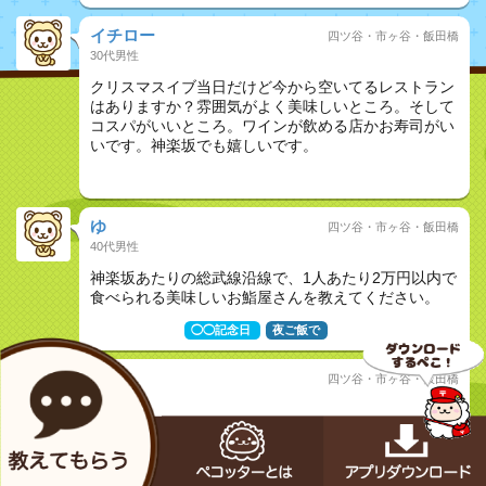
イチロー
四ツ谷・市ヶ谷・飯田橋
30代男性
クリスマスイブ当日だけど今から空いてるレストラン
はありますか？雰囲気がよく美味しいところ。そして
コスパがいいところ。ワインが飲める店かお寿司がい
いです。神楽坂でも嬉しいです。
おしどり夫婦
ゆ
四ツ谷・市ヶ谷・飯田橋
40代男性
神楽坂あたりの総武線沿線で、1人あたり2万円以内で
食べられる美味しいお鮨屋さんを教えてください。
おしどり夫婦
◯◯記念日
夜ご飯で
しほ
四ツ谷・市ヶ谷・飯田橋
30代女性
神楽坂でワインが美味しくてガヤガヤしすぎてないお
店を知りたいです♡ ♡ワイン種類が多ければ和食でも
洋食でもジャンルは問いません。