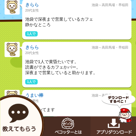
きらら
池袋～高田馬場・早稲田
20代女性
池袋で深夜まで営業しているカフェ
静かなところ
1人で
きらら
池袋～高田馬場・早稲田
20代女性
池袋で1人で黄昏たいです。
読書ができるカフェかバー。
深夜まで営業していると助かります。
1人で
うまい棒
池袋～高田馬場・早稲田
30代男性
お腹空いてます
1人で
友達と
恋人と
izu
池袋～高田馬場・早稲田