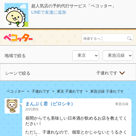
超人気店の予約代行サービス「ペコッター」
LINEで友達に追加
地域で絞る
子連れです
シーンで絞る
ペコッター
子連れです
東京 子連れです
東急沿線 子連れです
まんぷく君（ピロシキ）
東急沿線
20代男性
昼間からでも美味しい日本酒が飲めるお店を教えてく
ださい！
ただし、子連れなので、個室とかじゃないとうるさく